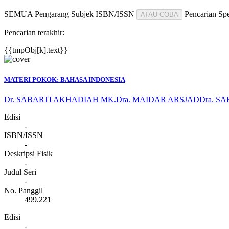
SEMUA
Pengarang
Subjek
ISBN/ISSN
Pencarian Spe
ATAU COBA
Pencarian terakhir:
{{tmpObj[k].text}}
MATERI POKOK: BAHASA INDONESIA
Dr. SABARTI AKHADIAH MK.
Dra. MAIDAR ARSJAD
Dra. S
Edisi
-
ISBN/ISSN
-
Deskripsi Fisik
-
Judul Seri
-
No. Panggil
499.221
Edisi
-