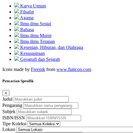
Karya Umum
Filsafat
Agama
Ilmu-ilmu Sosial
Bahasa
Ilmu-ilmu Murni
Ilmu-ilmu Terapan
Kesenian, Hiburan, dan Olahraga
Kesusastraan
Geografi dan Sejarah
Icons made by
Freepik
from
www.flaticon.com
Pencarian Spesifik
×
Judul
Pengarang
Subjek
ISBN/ISSN
Tipe Koleksi
Lokasi