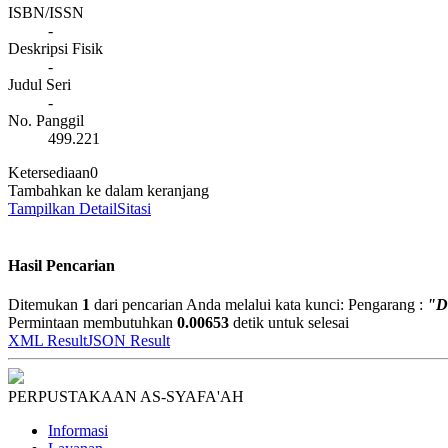
ISBN/ISSN
-
Deskripsi Fisik
-
Judul Seri
-
No. Panggil
499.221
Ketersediaan
0
Tambahkan ke dalam keranjang
Tampilkan Detail
Sitasi
Hasil Pencarian
Ditemukan
1
dari pencarian Anda melalui kata kunci:
Pengarang :
"D
Permintaan membutuhkan
0.00653
detik untuk selesai
XML Result
JSON Result
PERPUSTAKAAN AS-SYAFA'AH
Informasi