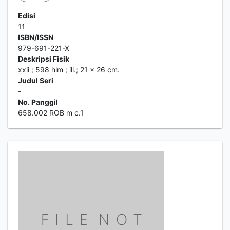
Edisi
11
ISBN/ISSN
979-691-221-X
Deskripsi Fisik
xxii ; 598 hlm ; ill.; 21 x 26 cm.
Judul Seri
-
No. Panggil
658.002 ROB m c.1