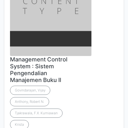
Management Control
System : Sistem
Pengendalian
Manajemen Buku II
Govindarajan, Vijay
Anthony, Robert N.
Tjakrawala, F.X. Kurniawan
Krista