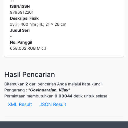
11
ISBN/ISSN
9796912201
Deskripsi Fisik
xviii ; 400 hlm ; ill.; 21 x 26 cm
Judul Seri
-
No. Panggil
658.002 ROB M c.1
Hasil Pencarian
Ditemukan
2
dari pencarian Anda melalui kata kunci:
Pengarang :
"Govindarajan, Vijay"
Permintaan membutuhkan
0.00044
detik untuk selesai
XML Result
JSON Result