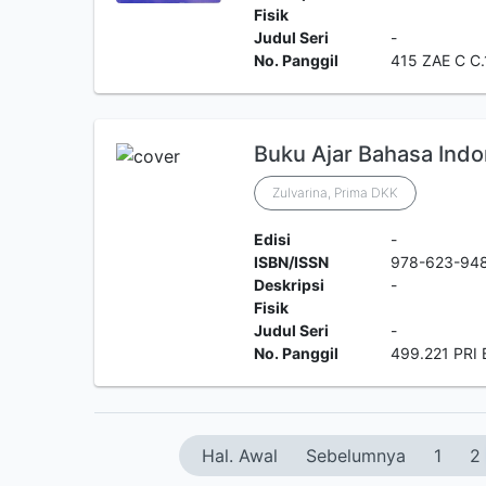
Fisik
Judul Seri
-
No. Panggil
415 ZAE C C.
Buku Ajar Bahasa Indo
Zulvarina, Prima DKK
Edisi
-
ISBN/ISSN
978-623-94
Deskripsi
-
Fisik
Judul Seri
-
No. Panggil
499.221 PRI 
Hal. Awal
Sebelumnya
1
2