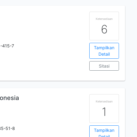
Ketersediaan
6
-415-7
Tampilkan
Detail
Sitasi
onesia
Ketersediaan
1
35-51-8
Tampilkan
Detail