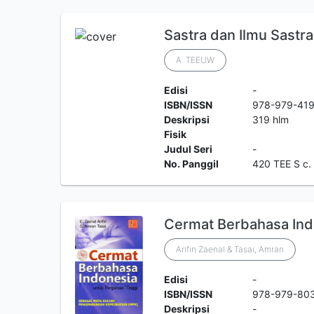
Sastra dan Ilmu Sastra
A. TEEUW
Edisi
-
ISBN/ISSN
978-979-419
Deskripsi
319 hlm
Fisik
Judul Seri
-
No. Panggil
420 TEE S c.
Cermat Berbahasa Ind
Arifin Zaenal & Tasai, Amran
Edisi
-
ISBN/ISSN
978-979-80
Deskripsi
-