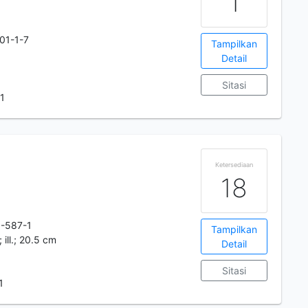
1
01-1-7
Tampilkan
Detail
Sitasi
.1
Ketersediaan
18
-587-1
Tampilkan
; ill.; 20.5 cm
Detail
Sitasi
1