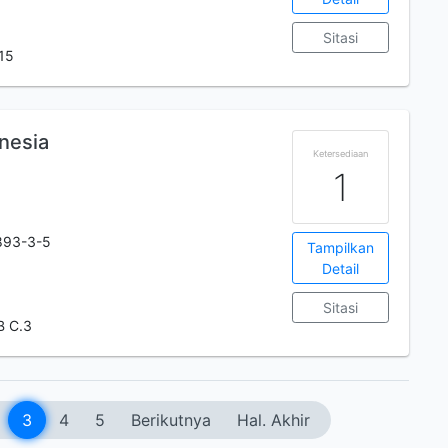
Sitasi
15
nesia
Ketersediaan
1
893-3-5
Tampilkan
Detail
Sitasi
B C.3
3
4
5
Berikutnya
Hal. Akhir