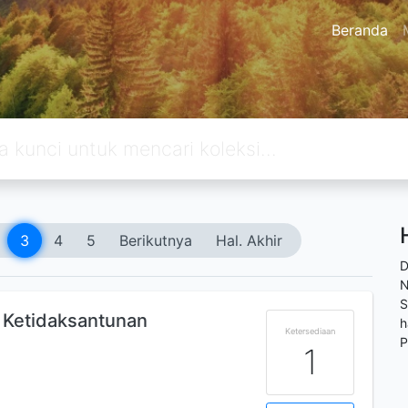
Beranda
3
4
5
Berikutnya
Hal. Akhir
D
N
S
 Ketidaksantunan
h
Ketersediaan
P
1