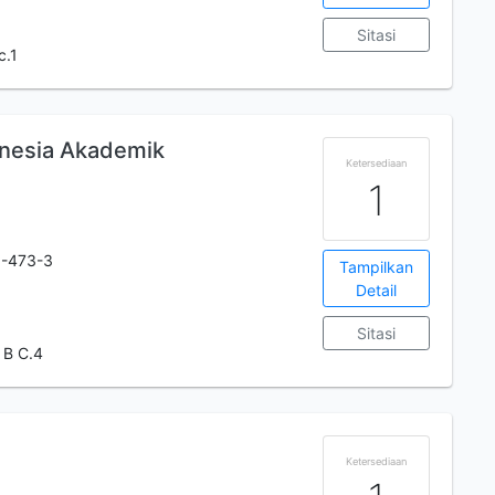
Sitasi
c.1
onesia Akademik
Ketersediaan
1
9-473-3
Tampilkan
Detail
Sitasi
 B C.4
Ketersediaan