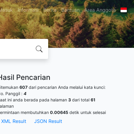
Masuk
Informasi
Berita
Bantuan
Area Anggota
Hasil Pencarian
itemukan
607
dari pencarian Anda melalui kata kunci:
o. Panggil :
4
aat ini anda berada pada halaman
3
dari total
61
alaman
ermintaan membutuhkan
0.00645
detik untuk selesai
XML Result
JSON Result