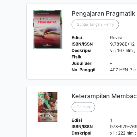
Pengajaran Pragmatik
Guntur Tarigan, Henry
Edisi
Revisi
ISBN/ISSN
9.7898E+12
Deskripsi
vi ; 167 hlm ; 
Fisik
Judul Seri
-
No. Panggil
407 HEN P c.
Keterampilan Membac
Dalman
Edisi
1
ISBN/ISSN
978-979-76
Deskripsi
xii ; 222 hlm ; 