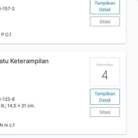
Tampilkan
-157-2
Detail
Sitasi
 P C.1
tu Keterampilan
Ketersediaan
4
Tampilkan
4-123-8
Detail
; ill.; 14,5 x 21 cm.
Sitasi
N m c.1