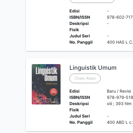
Edisi
-
ISBN/ISSN
978-602-717
Deskripsi
-
Fisik
Judul Seri
-
No. Panggil
400 HAS L C
Linguistik Umum
Chaer, Abdul
Edisi
Baru / Revisi
ISBN/ISSN
978-979-518
Deskripsi
xiii ; 393 hlm 
Fisik
Judul Seri
-
No. Panggil
400 ABD L c.