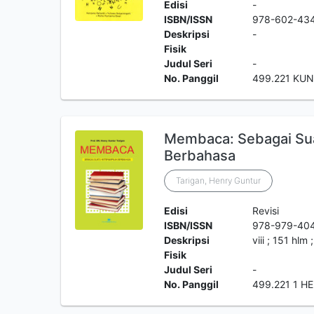
Edisi
-
ISBN/ISSN
978-602-434
Deskripsi
-
Fisik
Judul Seri
-
No. Panggil
499.221 KUN
Membaca: Sebagai Sua
Berbahasa
Tarigan, Henry Guntur
Edisi
Revisi
ISBN/ISSN
978-979-40
Deskripsi
viii ; 151 hlm 
Fisik
Judul Seri
-
No. Panggil
499.221 1 HE