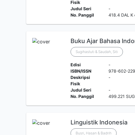
Fisik
Judul Seri
-
No. Panggil
418.4 DAL K 
Buku Ajar Bahasa Ind
Sugihastuti & Saudah, Siti
Edisi
-
ISBN/ISSN
978-602-22
Deskripsi
-
Fisik
Judul Seri
-
No. Panggil
499.221 SUG
Linguistik Indonesia
Busri, Hasan & Badrih