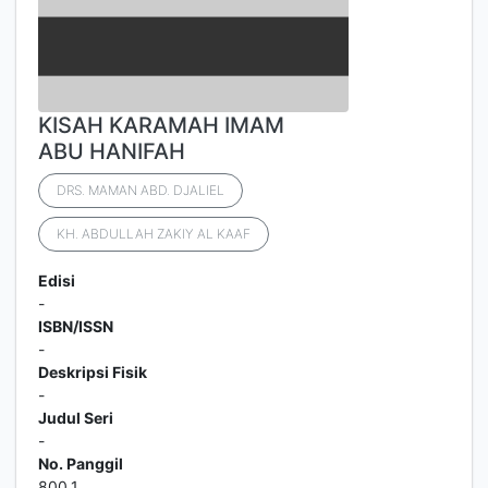
KISAH KARAMAH IMAM
ABU HANIFAH
DRS. MAMAN ABD. DJALIEL
KH. ABDULLAH ZAKIY AL KAAF
Edisi
-
ISBN/ISSN
-
Deskripsi Fisik
-
Judul Seri
-
No. Panggil
800.1