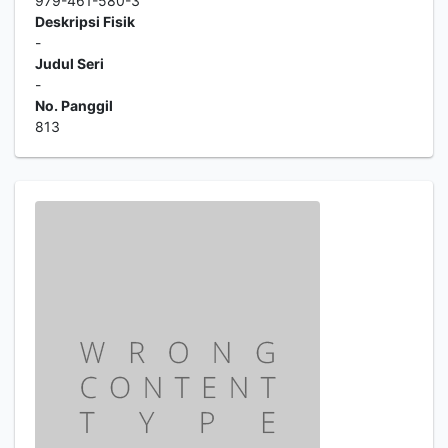
979-461-580-3
Deskripsi Fisik
-
Judul Seri
-
No. Panggil
813