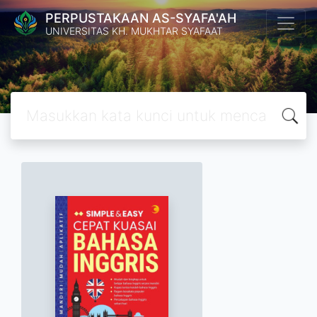
PERPUSTAKAAN AS-SYAFA'AH
UNIVERSITAS KH. MUKHTAR SYAFAAT