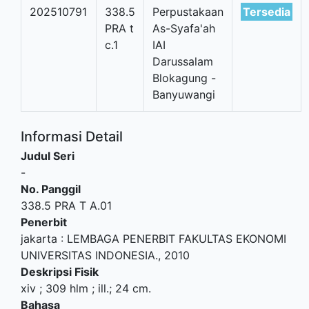
202510791
338.5
Perpustakaan
Tersedia
PRA t
As-Syafa'ah
c.1
IAI
Darussalam
Blokagung -
Banyuwangi
Informasi Detail
Judul Seri
-
No. Panggil
338.5 PRA T A.01
Penerbit
jakarta
:
LEMBAGA PENERBIT FAKULTAS EKONOMI
UNIVERSITAS INDONESIA
.,
2010
Deskripsi Fisik
xiv ; 309 hlm ; ill.; 24 cm.
Bahasa