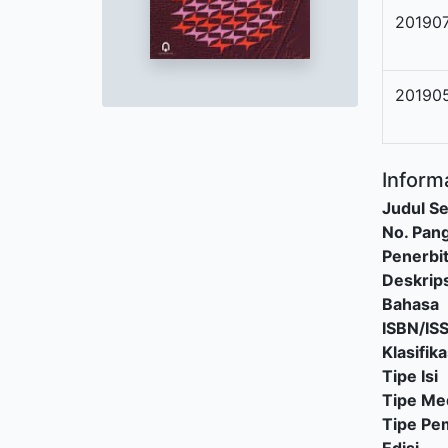
20190
20190
Informa
Judul Se
No. Pang
Penerbi
Deskrips
Bahasa
ISBN/IS
Klasifika
Tipe Isi
Tipe Me
Tipe P