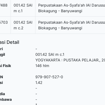
7488
001.42 SAI
Perpustakaan As-Syafa'ah IAI Daruss
m c.1
Blokagung - Banyuwangi
5703
001.42 SAI
Perpustakaan As-Syafa'ah IAI Daruss
m c.2
Blokagung - Banyuwangi
si Detail
ri
-
gil
001.42 SAI m c.1
t
YOGYAKARTA
:
PUSTAKA PELAJAR
.,
2
i Fisik
146 hlm
SN
979-907-527-0
si
1.42
-
dia
-
embawa
-