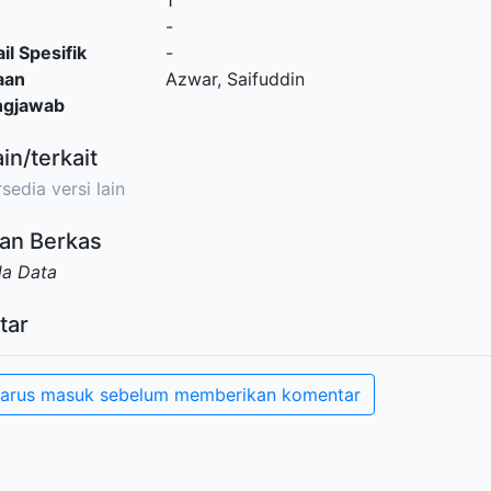
1
-
il Spesifik
-
aan
Azwar, Saifuddin
ngjawab
ain/terkait
sedia versi lain
an Berkas
da Data
tar
arus masuk sebelum memberikan komentar