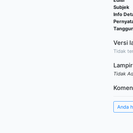
Edisi
Subjek
Info Deta
Pernyat
Tanggu
Versi l
Tidak ter
Lampir
Tidak A
Komen
Anda h