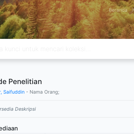
Beranda
e Penelitian
, Saifuddin
- Nama Orang;
rsedia Deskripsi
ediaan