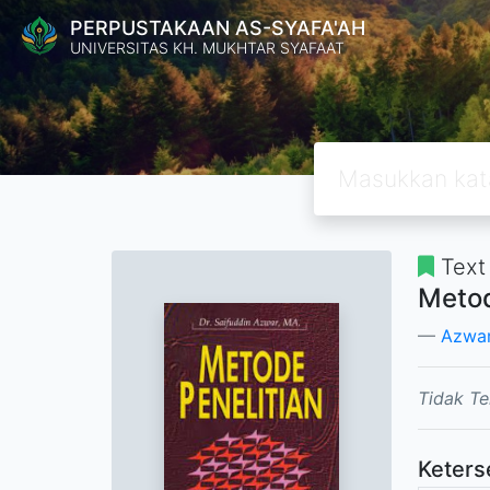
PERPUSTAKAAN AS-SYAFA'AH
UNIVERSITAS KH. MUKHTAR SYAFAAT
Text
Metod
Azwar
Tidak Te
Keters