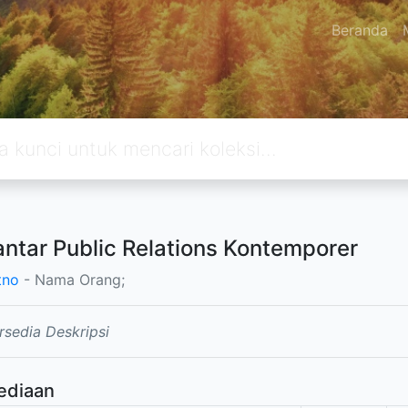
Beranda
ntar Public Relations Kontemporer
tno
- Nama Orang;
rsedia Deskripsi
ediaan