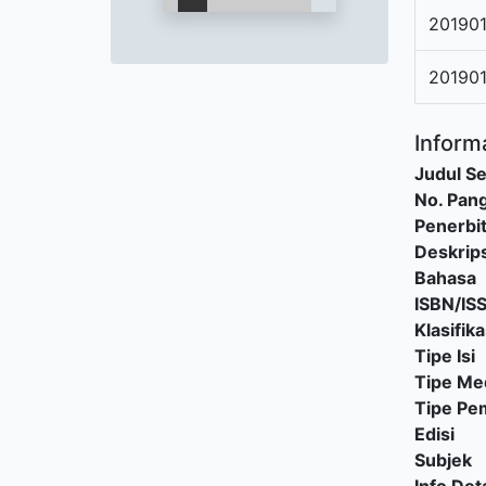
201901
20190
Informa
Judul Se
No. Pang
Penerbi
Deskrips
Bahasa
ISBN/IS
Klasifika
Tipe Isi
Tipe Me
Tipe P
Edisi
Subjek