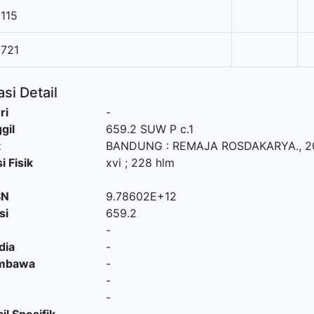
115
1721
si Detail
ri
-
gil
659.2 SUW P c.1
t
BANDUNG
:
REMAJA ROSDAKARYA
.,
2
i Fisik
xvi ; 228 hlm
SN
9.78602E+12
si
659.2
-
dia
-
embawa
-
-
-