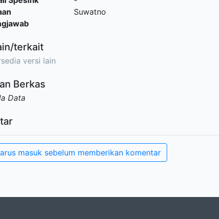
il Spesifik
-
aan
Suwatno
ngjawab
ain/terkait
sedia versi lain
an Berkas
da Data
tar
arus masuk sebelum memberikan komentar