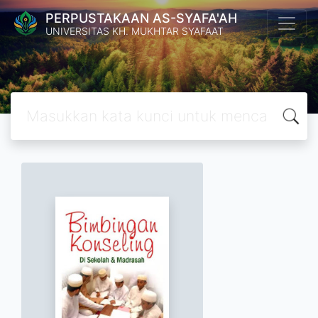
PERPUSTAKAAN AS-SYAFA'AH
UNIVERSITAS KH. MUKHTAR SYAFAAT