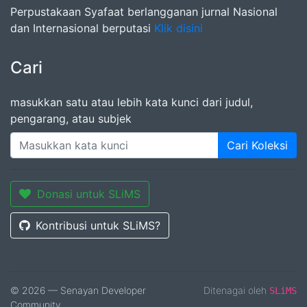
Perpustakaan Syafaat berlangganan jurnal Nasional
dan Internasional berputasi
Klik disini
Cari
masukkan satu atau lebih kata kunci dari judul,
pengarang, atau subjek
Cari Koleksi
Donasi untuk SLiMS
Kontribusi untuk SLiMS?
© 2026 — Senayan Developer
Ditenagai oleh
SLiMS
Community