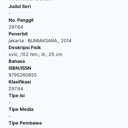
Judul Seri
-
No. Panggil
297.64
Penerbit
jakarta
:
BUMIAKSARA
.,
2014
Deskripsi Fisik
xviii, ;152 hlm.; ill.; 25 cm
Bahasa
ISBN/ISSN
9795260855
Klasifikasi
297.64
Tipe Isi
-
Tipe Media
-
Tipe Pembawa