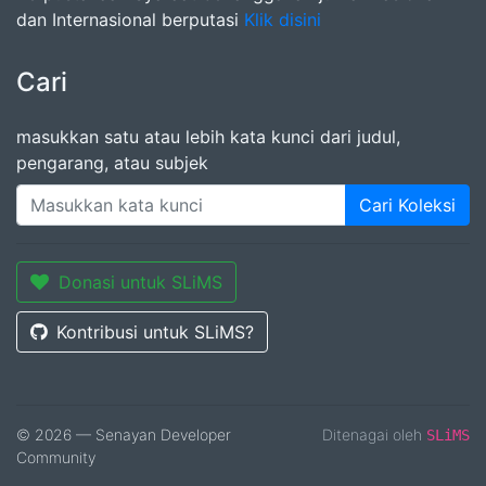
dan Internasional berputasi
Klik disini
Cari
masukkan satu atau lebih kata kunci dari judul,
pengarang, atau subjek
Cari Koleksi
Donasi untuk SLiMS
Kontribusi untuk SLiMS?
© 2026 — Senayan Developer
Ditenagai oleh
SLiMS
Community