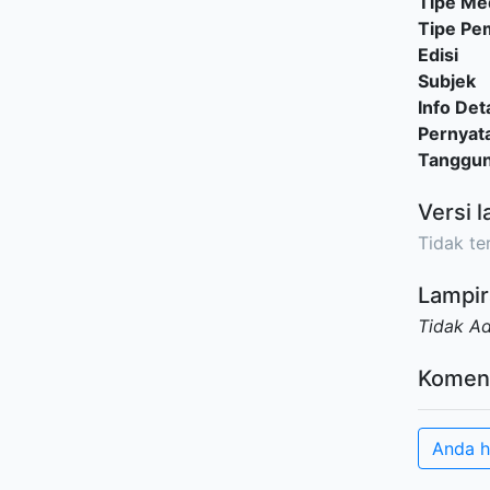
Tipe Me
Tipe P
Edisi
Subjek
Info Deta
Pernyat
Tanggu
Versi l
Tidak ter
Lampir
Tidak A
Komen
Anda h