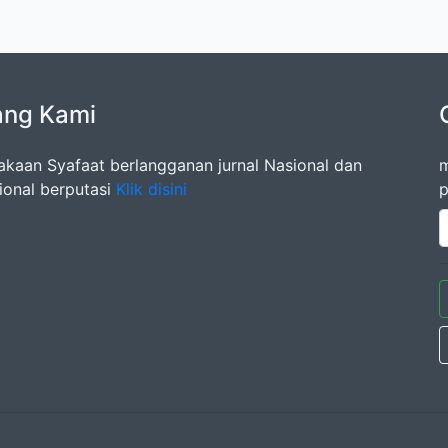
ang Kami
akaan Syafaat berlangganan jurnal Nasional dan
m
sional berputasi
Klik disini
p