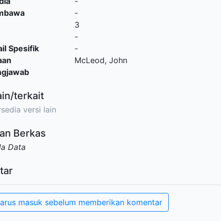
dia
-
embawa
-
3
-
il Spesifik
-
aan
McLeod, John
ngjawab
ain/terkait
sedia versi lain
an Berkas
da Data
tar
arus masuk sebelum memberikan komentar