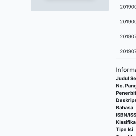
20190
20190
20190
20190
Informa
Judul Se
No. Pang
Penerbi
Deskrips
Bahasa
ISBN/IS
Klasifika
Tipe Isi