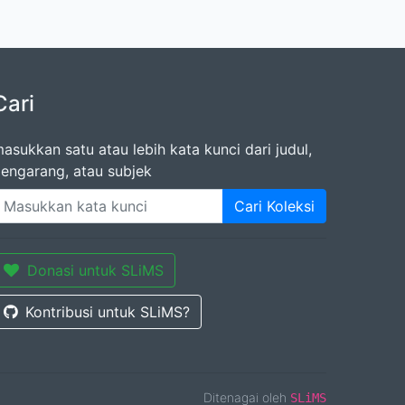
Cari
asukkan satu atau lebih kata kunci dari judul,
engarang, atau subjek
Cari Koleksi
Donasi untuk SLiMS
Kontribusi untuk SLiMS?
Ditenagai oleh
SLiMS