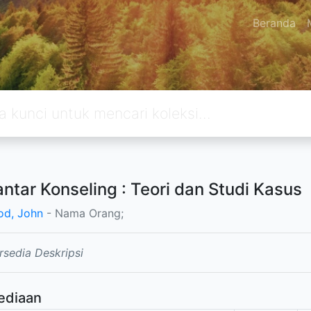
Beranda
ntar Konseling : Teori dan Studi Kasus
d, John
- Nama Orang;
rsedia Deskripsi
ediaan