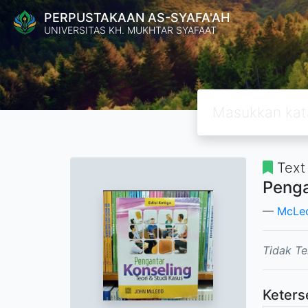
PERPUSTAKAAN AS-SYAFA'AH
UNIVERSITAS KH. MUKHTAR SYAFAAT
Text
Penga
McLeo
Tidak Te
Keters