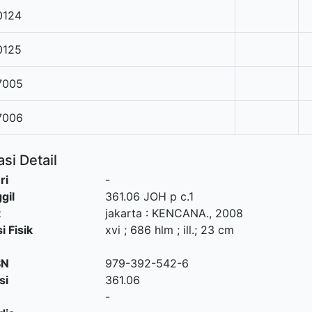
0124
0125
7005
7006
si Detail
ri
-
gil
361.06 JOH p c.1
t
jakarta
:
KENCANA
.,
2008
i Fisik
xvi ; 686 hlm ; ill.; 23 cm
SN
979-392-542-6
si
361.06
-