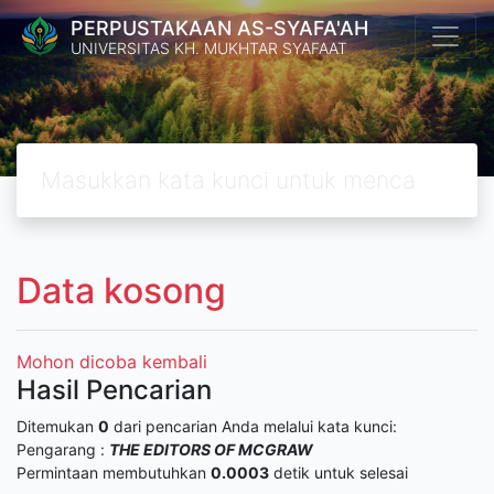
PERPUSTAKAAN AS-SYAFA'AH
UNIVERSITAS KH. MUKHTAR SYAFAAT
Data kosong
Mohon dicoba kembali
Hasil Pencarian
Ditemukan
0
dari pencarian Anda melalui kata kunci:
Pengarang :
THE EDITORS OF MCGRAW
Permintaan membutuhkan
0.0003
detik untuk selesai