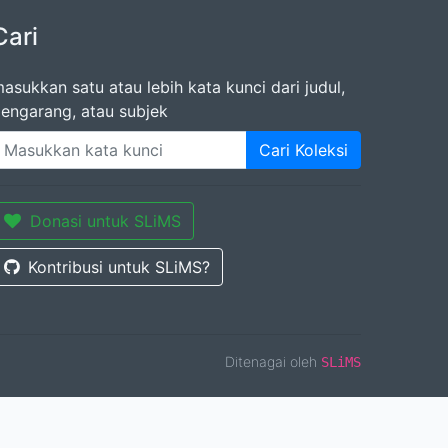
Cari
asukkan satu atau lebih kata kunci dari judul,
engarang, atau subjek
Cari Koleksi
Donasi untuk SLiMS
Kontribusi untuk SLiMS?
Ditenagai oleh
SLiMS