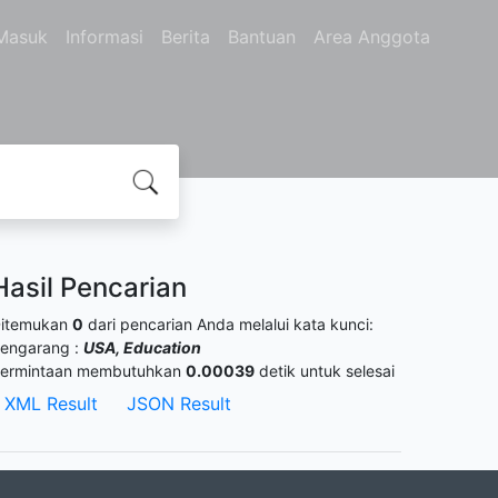
Masuk
Informasi
Berita
Bantuan
Area Anggota
Hasil Pencarian
itemukan
0
dari pencarian Anda melalui kata kunci:
engarang :
USA, Education
ermintaan membutuhkan
0.00039
detik untuk selesai
XML Result
JSON Result