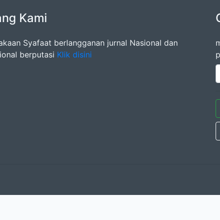
ang Kami
akaan Syafaat berlangganan jurnal Nasional dan
m
sional berputasi
Klik disini
p