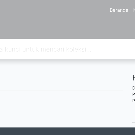
Beranda
D
P
P