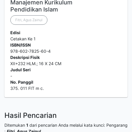
Manajemen Kurikulum
Pendidikan Islam
Fitri, Agus Zainul
Edisi
Cetakan Ke 1
ISBN/ISSN
978-602-7825-60-4
Deskripsi Fisik
XII+232 HLM.; 16 X 24 CM
Judul Seri
-
No. Panggil
375. 011 FIT m c.
Hasil Pencarian
Ditemukan
1
dari pencarian Anda melalui kata kunci:
Pengarang
:
Fitri, Agus Zainul