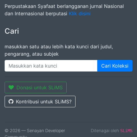
Perpustakaan Syafaat berlangganan jurnal Nasional
dan Internasional berputasi
Klik disini
Cari
masukkan satu atau lebih kata kunci dari judul,
pengarang, atau subjek
Cari Koleksi
Donasi untuk SLiMS
Kontribusi untuk SLiMS?
© 2026 — Senayan Developer
Ditenagai oleh
SLiMS
Community