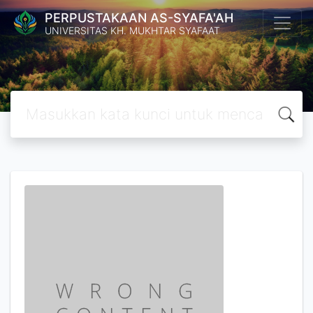
PERPUSTAKAAN AS-SYAFA'AH
UNIVERSITAS KH. MUKHTAR SYAFAAT