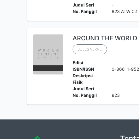
Judul Seri
-
No. Panggil
823 ATW C.1
AROUND THE WORLD 
JULES VERNE
Edisi
-
ISBN/ISSN
0-86611-952
Deskripsi
-
Fisik
Judul Seri
-
No. Panggil
823
Tent