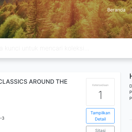
Beranda
 CLASSICS AROUND THE
Ketersediaan
D
1
P
P
Tampilkan
-3
Detail
Sitasi