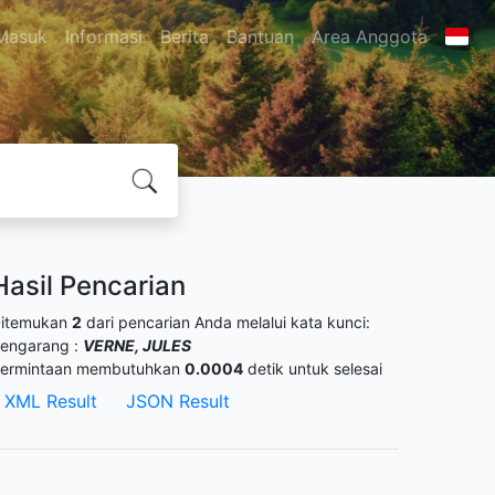
Masuk
Informasi
Berita
Bantuan
Area Anggota
Hasil Pencarian
itemukan
2
dari pencarian Anda melalui kata kunci:
engarang :
VERNE, JULES
ermintaan membutuhkan
0.0004
detik untuk selesai
XML Result
JSON Result