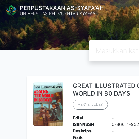
PERPUSTAKAAN AS-SYAFA'AH
UNIVERSITAS KH. MUKHTAR SYAFAAT
GREAT ILLUSTRATED
WORLD IN 80 DAYS
VERNE, JULES
Edisi
-
ISBN/ISSN
0-86611-952
Deskripsi
-
Fisik