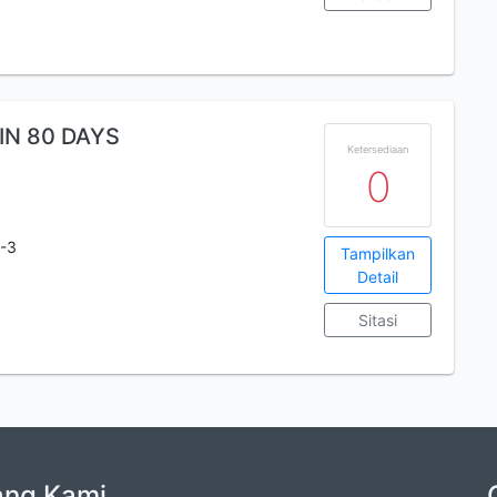
IN 80 DAYS
Ketersediaan
0
-3
Tampilkan
Detail
Sitasi
ang Kami